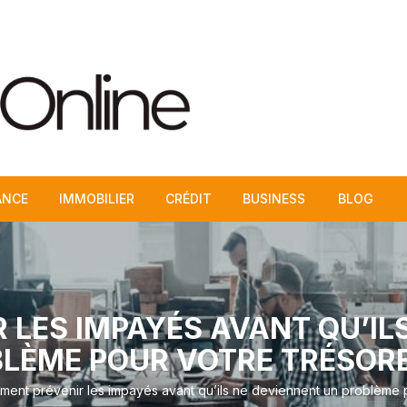
ANCE
IMMOBILIER
CRÉDIT
BUSINESS
BLOG
LES IMPAYÉS AVANT QU’IL
LÈME POUR VOTRE TRÉSORE
ent prévenir les impayés avant qu’ils ne deviennent un problème p