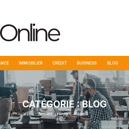
ANCE
IMMOBILIER
CRÉDIT
BUSINESS
BLOG
CATÉGORIE :
BLOG
Accueil
Blog
Page 3