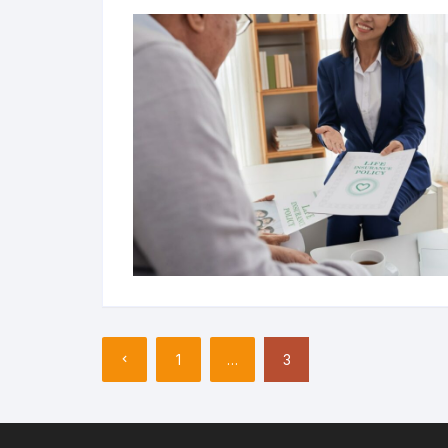
Pagination
1
…
3
des
publications